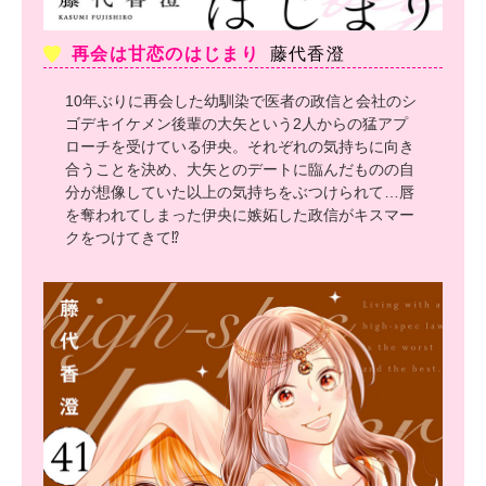
再会は甘恋のはじまり
藤代香澄
10年ぶりに再会した幼馴染で医者の政信と会社のシ
ゴデキイケメン後輩の大矢という2人からの猛アプ
ローチを受けている伊央。それぞれの気持ちに向き
合うことを決め、大矢とのデートに臨んだものの自
分が想像していた以上の気持ちをぶつけられて…唇
を奪われてしまった伊央に嫉妬した政信がキスマー
クをつけてきて⁉