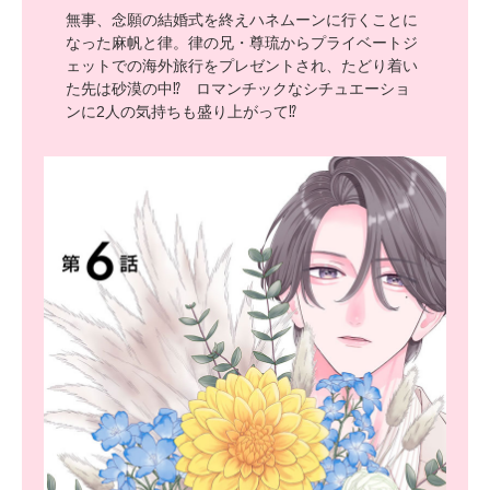
無事、念願の結婚式を終えハネムーンに行くことに
なった麻帆と律。律の兄・尊琉からプライベートジ
ェットでの海外旅行をプレゼントされ、たどり着い
た先は砂漠の中⁉ ロマンチックなシチュエーショ
ンに2人の気持ちも盛り上がって⁉