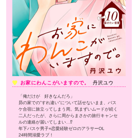
お家にわんこがいますので。
丹沢ユウ
「俺だけが 好きなんだろ」
昴の家での”すれ違い”について話せないまま、バス
ケ合宿に旅立ってしまう周。気まずいムードが続く
二人だったが、さらに周からまさかの旅行キャンセ
ルの連絡が届いてしまい…⁉
年下バスケ男子×恋愛経験ゼロのアラサーOL
24時間溺愛ラブ！