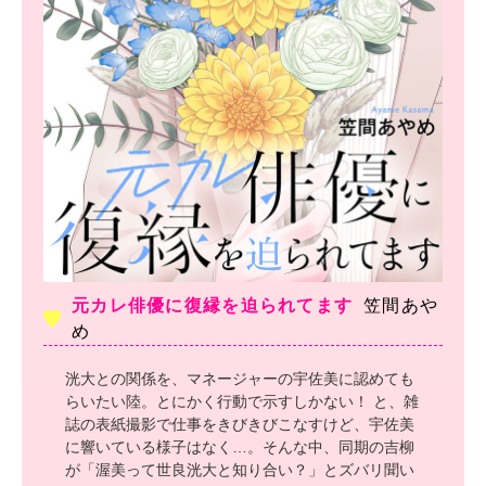
元カレ俳優に復縁を迫られてます
笠間あや
め
洸大との関係を、マネージャーの宇佐美に認めても
らいたい陸。とにかく行動で示すしかない！ と、雑
誌の表紙撮影で仕事をきびきびこなすけど、宇佐美
に響いている様子はなく…。そんな中、同期の吉柳
が「渥美って世良洸大と知り合い？」とズバリ聞い