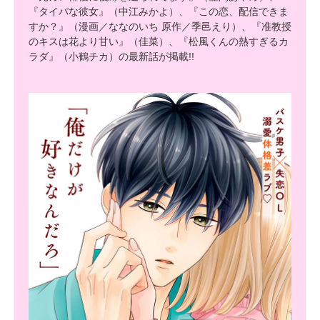
『タイパな彼女』（中江みかよ）、『この恋、配信できま
すか？』（漫画／ななのいち 原作／季邑えり）、『准教授
のキスは花より甘い』（佳菜）、『松風くんの熱すぎるカ
ラダ』（小鶴チカ）の最新話が掲載!!