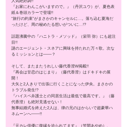
人気絶好調!!
『お家にわんこがいますので。』（丹沢ユウ）が、夏色表
紙＆巻頭カラーで登場!!
“旅行の約束”がまさかのキャンセルに…。落ち込む夏海だ
ったけど、周の秘めたる想いがついに…!?
話題沸騰中の『ハニトラ・メソッド』（栄羽 弥）にも超注
目!!
謎のエージェント・スネアに興味を持たれた万々歌。次な
るミッションとは───？
そして、またまたうれしい藤代香澄W掲載!!
『再会は甘恋のはじまり』（藤代香澄）はドキドキの展
開！
大矢と2人きりで出張に行くことになった伊央。まさかの
トラブル発生!?
『ハイスペ弁護士との同居生活は最低で最高です。』（藤
代香澄）も絶対見逃せない！
無事結婚式を終えた2人は、律の兄のはからいで超豪華ハ
ネムーンへ───!!
『元カレ俳優に復縁を迫られてます』（笠間あやめ）、