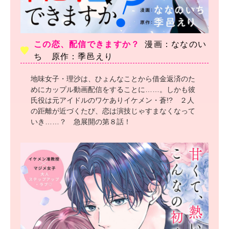
この恋、配信できますか？
漫画：ななのい
ち 原作：季邑えり
地味女子・理沙は、ひょんなことから借金返済のた
めにカップル動画配信をすることに……。しかも彼
氏役は元アイドルのワケありイケメン・蒼!? ２人
の距離が近づくたび、恋は演技じゃすまなくなって
いき……？ 急展開の第８話！