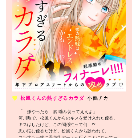
松風くんの熱すぎるカラダ
小鶴チカ
「…嫌やったら 唇 噛み切ってええよ」
河川敷で、松風くんからのキスを受け入れた優香。
キスはしたけど、この関係性って何…!?
思い悩む優香だけど、松風くんから誘われて、
コン太も一緒に温泉街デートへ行くことになってー